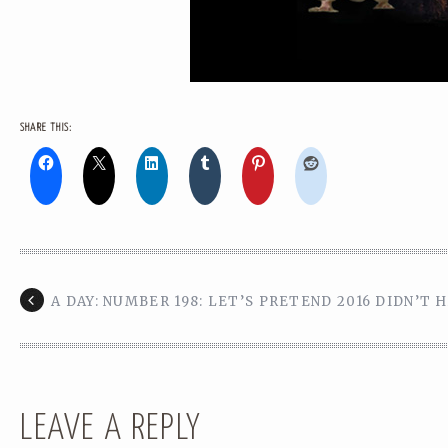
SHARE THIS:
A DAY: NUMBER 198: LET’S PRETEND 2016 DIDN’T 
LEAVE A REPLY