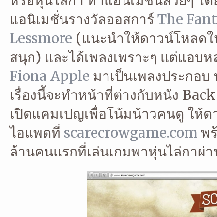
หรือหุ่นไล่กา ทำแอนิเมชั่นสวยๆ โด
แอนิเมชั่นรางวัลออสการ์
The Fant
Lessmore
(แนะนำให้ดาวน์โหลดใน 
สนุก) และได้เพลงเพราะๆ แต่แอบ
Fiona Apple
มาเป็นเพลงประกอบ ท
เรื่องนี้จะทำหน้าที่ต่างกับหนัง Back 
เปิดแคมเปญเพื่อโน้มน้าวคนดู ให้
ไอแพดที่
scarecrowgame.com
พร้
ล้านคนแรกที่เล่นเกมพาหุ่นไล่กาผ่