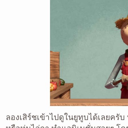
ลองเสิร์ชเข้าไปดูในยูทูบได้เลยครั