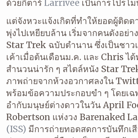
ด้วยกีตาร์
Larrivee
เป็นการโปรโมท
แต่จังหวะแจ้งเกิดที่ทำให้ยอดผู้ติด
พุ่งไปเหยียบล้าน เริ่มจากคนดังอย่า
Star Trek ฉบับตำนาน ซึ่งเป็นชาว
เค้าเมื่อต้นเดือนม.ค. และ Chris ได้
สำนวนน่ารัก ๆ สไตล์หนัง Star Tre
ภาพถ่ายจากห้วงอวกาศลงใน Twitt
พร้อมข้อความประกอบขำ ๆ โดยเฉพา
อำกับมนุษย์ต่างดาวในวัน April Foo
Robertson แห่งวง Barenaked Lad
(ISS)
มีการถ่ายทอดสดการบันทึกเสี